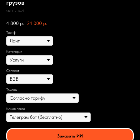
грузов
SKU:
20421
4 800
р.
24 000
р.
Тариф
Категория
Сегмент
Токены
Канал связи
Заказать ИИ