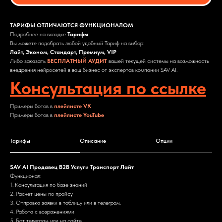
ТАРИФЫ ОТЛИЧАЮТСЯ ФУНКЦИОНАЛОМ
Подробнее на вкладке
Тарифы
Вы можете подобрать любой удобный Тариф на выбор:
Лайт, Эконом, Стандарт, Премиум, VIP
Либо заказать
БЕСПЛАТНЫЙ АУДИТ
вашей текущей системы на возможность
внедрения нейросетей в ваш бизнес от экспертов компании SAV AI.
Консультация по ссылке
Примеры ботов в
плейлисте VK
Примеры ботов в
плейлисте YouTube
Тарифы
Описание
Опции
SAV AI Продавец B2B Услуги Транспорт Лайт
Функционал:
1. Консультация по базе знаний
2. Расчет цены по прайсу
3. Отправка заявки в таблицу или в телеграм.
4. Работа с возражениями
5. Бот телеграм или на сайте