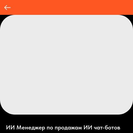
ИИ Менеджер по продажам ИИ чат-ботов