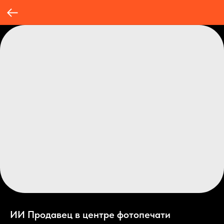
ИИ Продавец в центре фотопечати