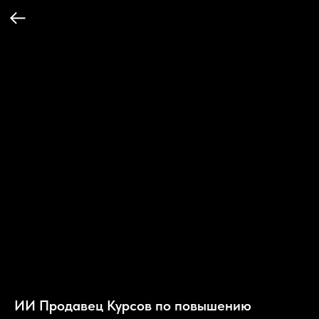
ИИ Продавец Курсов по повышению