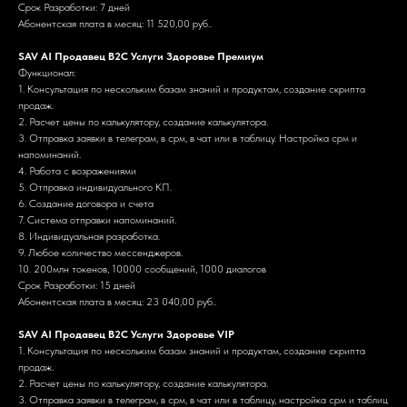
Срок Разработки: 7 дней
Абонентская плата в месяц: 11 520,00 руб..
SAV AI Продавец B2C Услуги Здоровье Премиум
Функционал:
1. Консультация по нескольким базам знаний и продуктам, создание скрипта
продаж.
2. Расчет цены по калькулятору, создание калькулятора.
3. Отправка заявки в телеграм, в срм, в чат или в таблицу. Настройка срм и
напоминаний.
4. Работа с возражениями
5. Отправка индивидуального КП.
6. Создание договора и счета
7. Система отправки напоминаний.
8. Индивидуальная разработка.
9. Любое количество мессенджеров.
10. 200млн токенов, 10000 сообщений, 1000 диалогов
Срок Разработки: 15 дней
Абонентская плата в месяц: 23 040,00 руб..
SAV AI Продавец B2C Услуги Здоровье VIP
1. Консультация по нескольким базам знаний и продуктам, создание скрипта
продаж.
2. Расчет цены по калькулятору, создание калькулятора.
3. Отправка заявки в телеграм, в срм, в чат или в таблицу, настройка срм и таблиц