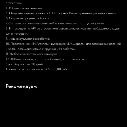
статистики.
4. Работа с возражениями
5. Отправка индивидуального КП. Создание Видео презентации нейросетями.
6. Создание документооборота.
7. Система отправки напоминаний в зависимости от статуса воронки.
8. Интеграция по API со сторонними сервисами, написание необходимого кода
для интеграции.
9. Индивидуальная разработка.
10. Подключение ИИ Агентов и думающих LLM моделей для сложных вычислений
и задач. Взаимодействие с другими ИИ роботами.
11. Любое количество мессенджеров.
12. 400млн токенов, 20000 сообщений, 2000 диалогов
Срок Разработки: 30 дней
Абонентская плата в месяц: 46 080,00 руб.
Рекомендуем