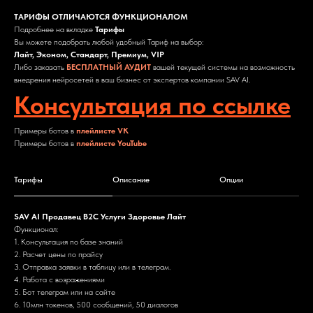
ТАРИФЫ ОТЛИЧАЮТСЯ ФУНКЦИОНАЛОМ
Подробнее на вкладке
Тарифы
Вы можете подобрать любой удобный Тариф на выбор:
Лайт, Эконом, Стандарт, Премиум, VIP
Либо заказать
БЕСПЛАТНЫЙ АУДИТ
вашей текущей системы на возможность
внедрения нейросетей в ваш бизнес от экспертов компании SAV AI.
Консультация по ссылке
Примеры ботов в
плейлисте VK
Примеры ботов в
плейлисте YouTube
Тарифы
Описание
Опции
SAV AI Продавец B2C Услуги Здоровье Лайт
Функционал:
1. Консультация по базе знаний
2. Расчет цены по прайсу
3. Отправка заявки в таблицу или в телеграм.
4. Работа с возражениями
5. Бот телеграм или на сайте
6. 10млн токенов, 500 сообщений, 50 диалогов