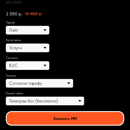
SKU:
20011
2 880
р.
14 400
р.
Тариф
Категория
Сегмент
Токены
Канал связи
Заказать ИИ