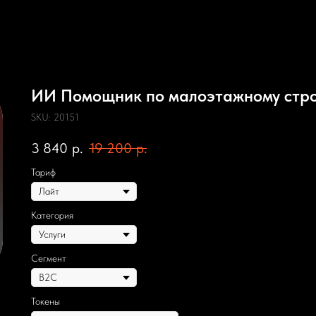
ИИ Помощник по малоэтажному стро
SKU:
20151
3 840
р.
19 200
р.
Тариф
Категория
Сегмент
Токены