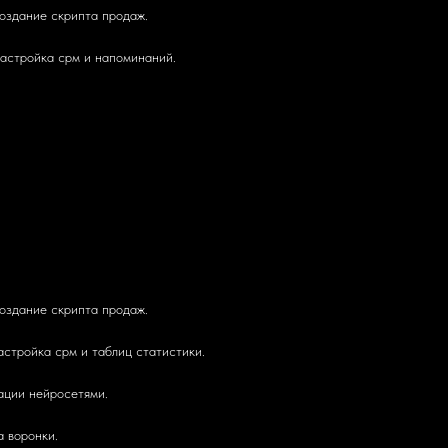
создание скрипта продаж.
 Настройка срм и напоминаний.
создание скрипта продаж.
настройка срм и таблиц статистики.
ации нейросетями.
а воронки.