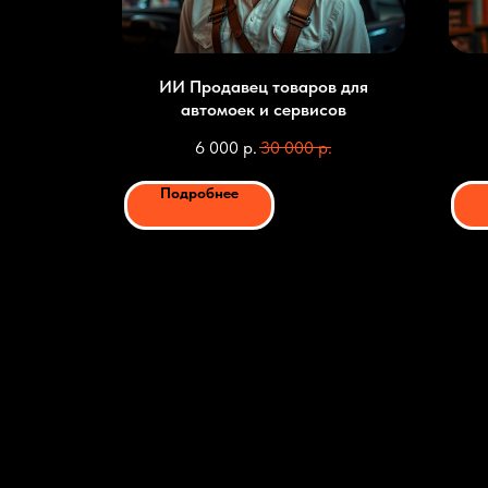
овым
ИИ Продавец товаров для
автомоек и сервисов
.
6 000
р.
30 000
р.
Подробнее
Заказать ИИ