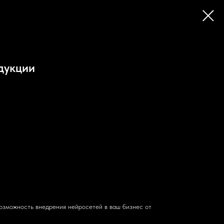
дукции
озможность внедрения нейросетей в ваш бизнес от